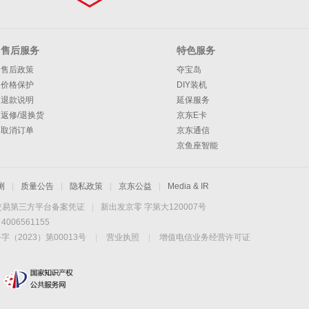
售后服务
特色服务
售后政策
夺宝岛
价格保护
DIY装机
退款说明
延保服务
返修/退换货
京东E卡
取消订单
京东通信
京鱼座智能
测
|
质量公告
|
隐私政策
|
京东公益
|
Media & IR
交易第三方平台备案凭证
|
新出发京零 字第大120007号
06561155
2023）第00013号
|
营业执照
|
增值电信业务经营许可证