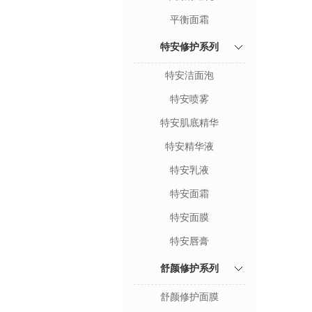
平衡面霜
特安修护系列
特安洁面泡
特安喷雾
特安肌底精华
特安精华液
特安乳液
特安面霜
特安面膜
特安唇膏
舒颜修护系列
舒颜修护面膜