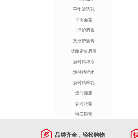
平衡清透乳
平衡面霜
丰润护唇膏
抚纹护唇膏
抚纹密集唇膜
焕时精华液
焕时精粹水
焕时精粹乳
焕时面霜
焕时眼霜
特安唇膏
品类齐全，轻松购物