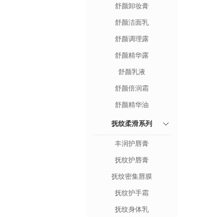
舒颜卸妆膏
舒颜洁面乳
舒颜调理露
舒颜精华露
舒颜乳液
舒颜倍润霜
舒颜精华油
抚纹柔滑系列
丰润护唇膏
抚纹护唇膏
抚纹密集唇膜
抚纹护手霜
抚纹身体乳