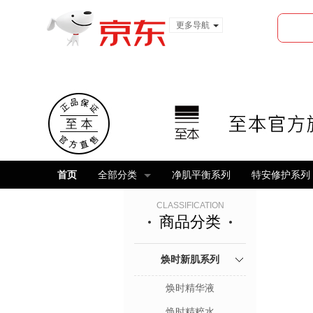
更多导航
服装城
食品
金融
首页
全部分类
净肌平衡系列
特安修护系列
CLASSIFICATION
商品分类
焕时新肌系列
焕时精华液
焕时精粹水