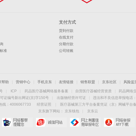
支付方式
货到付款
在线支付
询
分期付款
标准
公司转账
家帮助
|
营销中心
|
手机京东
|
友情链接
|
销售联盟
|
京东社区
|
风险监
4号
|
ICP
|
药品医疗器械网络服务备案
|
自营医疗器械经营资质
|
药品网络
可证编号新出网证(京)字150号
|
出版物经营许可证
|
违法和不良信息举报电话：40
线：4006067733
经营证照
|
医疗器械第三方平台备案凭证（京）网械平台备字（
京东旗下网站：
京东钱包
|
京东云