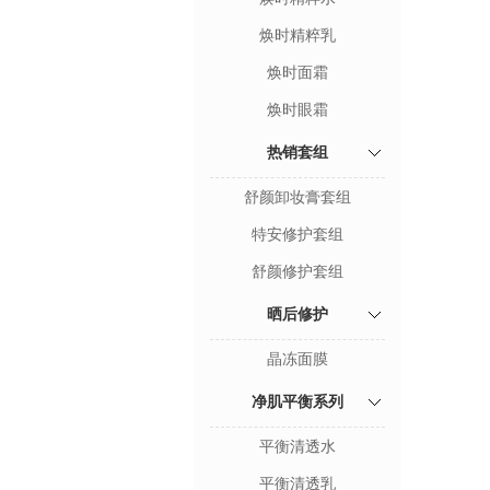
焕时精粹乳
焕时面霜
焕时眼霜
热销套组
舒颜卸妆膏套组
特安修护套组
舒颜修护套组
晒后修护
晶冻面膜
净肌平衡系列
平衡清透水
平衡清透乳