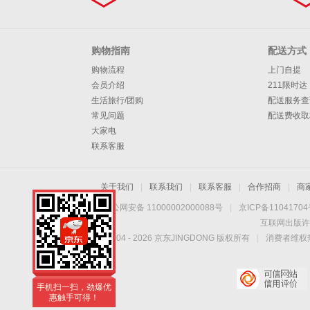
购物指南
配送方式
购物流程
上门自提
会员介绍
211限时达
生活旅行/团购
配送服务查
常见问题
配送费收取
大家电
联系客服
关于我们
|
联系我们
|
联系客服
|
合作招商
|
商
京公网安备 11000002000088号
|
京ICP备1104170
互联网出版许
Copyright © 2004 -
2026
京东JINGDONG 版权所有
|
消费者维权热
手机扫一扫，劲爆优
惠触手可得！
手机扫一扫，劲爆优
惠触手可得！