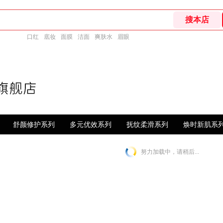
口红
底妆
面膜
洁面
爽肤水
眉眼
舒颜修护系列
多元优效系列
抚纹柔滑系列
焕时新肌系
努力加载中，请稍后...